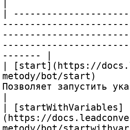
|

| ---------------------
-----------------------
-----------------------
-----------------------
------- |

| [start](https://docs.
metody/bot/start)      
Позволяет запустить указанного бота для подписчика    
|

| [startWithVariables]
(https://docs.leadconve
metody/bot/startwithvar