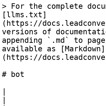
> For the complete docu
[llms.txt]
(https://docs.leadconve
versions of documentati
appending `.md` to page
available as [Markdown]
(https://docs.leadconve
# bot

|                                                                                       
|                                                                                                                       