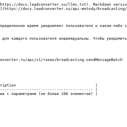
https://docs.leadconverter.su/llms.txt). Markdown versio
](https://docs.leadconverter.su/api-metody/broadcasting/
пределенное время уведомляет пользователя о каком-либо с
 для каждого пользователя индивидуальны. Чтобы уведомить
onverter.ru/api/v1/токен/broadcasting.sendMessageBatch`

ription                                   |

----------------------------------------- |

ив с параметрами (не более 100 элементов) |
