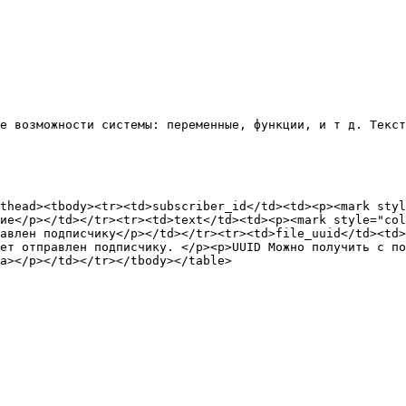
е возможности системы: переменные, функции, и т д. Текст
thead><tbody><tr><td>subscriber_id</td><td><p><mark styl
ие</p></td></tr><tr><td>text</td><td><p><mark style="col
авлен подписчику</p></td></tr><tr><td>file_uuid</td><td>
ет отправлен подписчику. </p><p>UUID Можно получить с по
a></p></td></tr></tbody></table>
