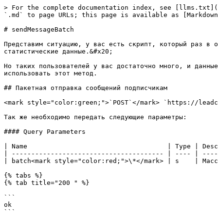
> For the complete documentation index, see [llms.txt](
`.md` to page URLs; this page is available as [Markdown
# sendMessageBatch

Представим ситуацию, у вас есть скрипт, который раз в о
статистические данные.&#x20;

Но таких пользователей у вас достаточно много, и данные
использовать этот метод.

## Пакетная отправка сообщений подписчикам

<mark style="color:green;">`POST`</mark> `https://leadc
Так же необходимо передать следующие параметры:

#### Query Parameters

| Name                                    | Type | Desc
| --------------------------------------- | ---- | ----
| batch<mark style="color:red;">\*</mark> | s    | Масс
{% tabs %}

{% tab title="200 " %}

```

ok

```
