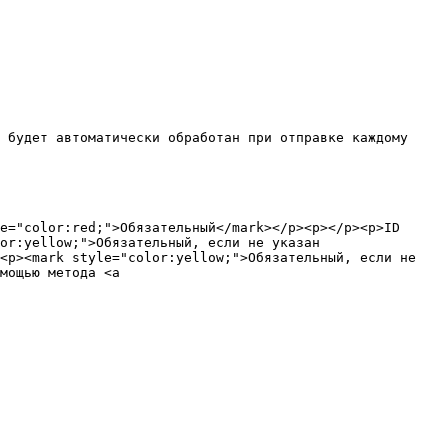
 будет автоматически обработан при отправке каждому 
e="color:red;">Обязательный</mark></p><p></p><p>ID 
or:yellow;">Обязательный, если не указан 
<p><mark style="color:yellow;">Обязательный, если не 
мощью метода <a 