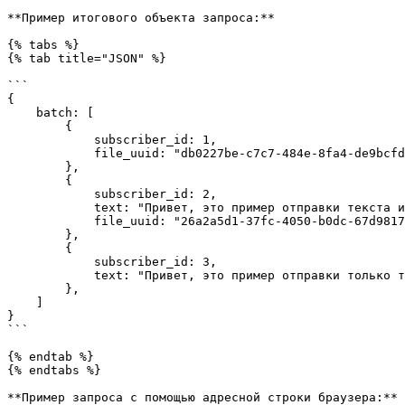
**Пример итогового объекта запроса:**

{% tabs %}

{% tab title="JSON" %}

```

{

    batch: [

        {

            subscriber_id: 1,

            file_uuid: "db0227be-c7c7-484e-8fa4-de9bcfd4723f",

        },

        {

            subscriber_id: 2,

            text: "Привет, это пример отправки текста и файла",

            file_uuid: "26a2a5d1-37fc-4050-b0dc-67d9817cf476",

        },

        {

            subscriber_id: 3,

            text: "Привет, это пример отправки только текста",

        },

    ]

}

```

{% endtab %}

{% endtabs %}

**Пример запроса с помощью адресной строки браузера:**
