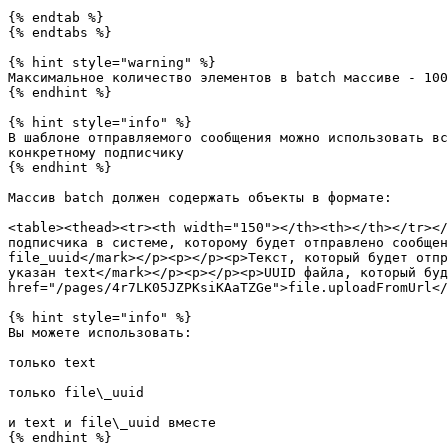
{% endtab %}

{% endtabs %}

{% hint style="warning" %}

Максимальное количество элементов в batch массиве - 100

{% endhint %}

{% hint style="info" %}

В шаблоне отправляемого сообщения можно использовать вс
конкретному подписчику

{% endhint %}

Массив batch должен содержать объекты в формате:

<table><thead><tr><th width="150"></th><th></th></tr></
подписчика в системе, которому будет отправлено сообщен
file_uuid</mark></p><p></p><p>Текст, который будет отпр
указан text</mark></p><p></p><p>UUID файла, который буд
href="/pages/4r7LK05JZPKsiKAaTZGe">file.uploadFromUrl</
{% hint style="info" %}

Вы можете использовать:

только text

только file\_uuid

и text и file\_uuid вместе

{% endhint %}
