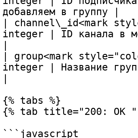
integer | ID подписчика
добавляем в группу |

| channel\_id<mark styl
integer | ID канала в мессенджере              
|

| group<mark style="col
integer | Название группы                                     
|

{% tabs %}

{% tab title="200: OK " 
```javascript
