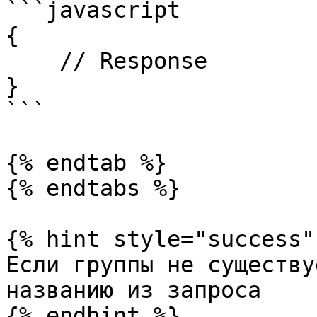
```javascript

{

    // Response

}

```

{% endtab %}

{% endtabs %}

{% hint style="success" 
Если группы не существу
названию из запроса

{% endhint %}
