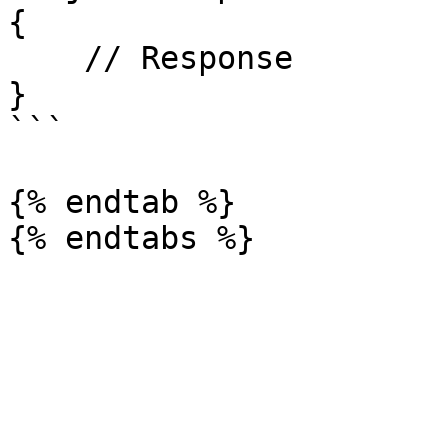
{

    // Response

}

```

{% endtab %}
