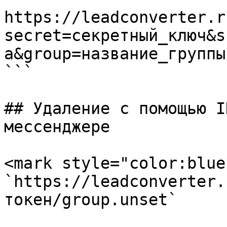
https://leadconverter.r
secret=секретный_ключ&s
а&group=название_группы

```

## Удаление с помощью I
мессенджере

<mark style="color:blue
`https://leadconverter.
токен/group.unset`
