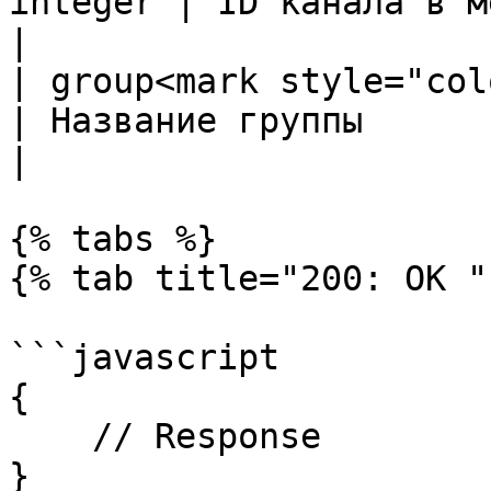
integer | ID канала в мессенджере              
|

| group<mark style="color:r
| Название группы                                          
|

{% tabs %}

{% tab title="200: OK " 
```javascript

{

    // Response

}
