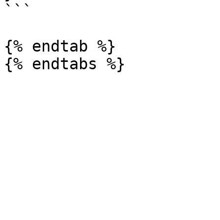
```

{% endtab %}
