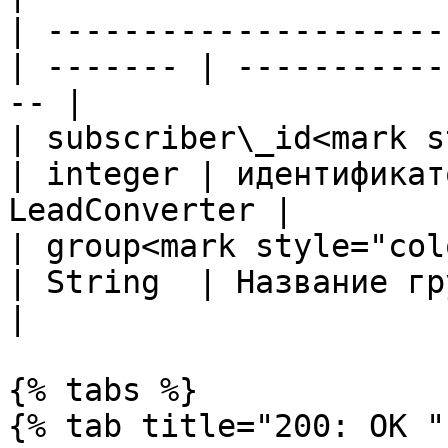
| ---------------------
| ------- | -----------
-- |

| subscriber\_id<mark s
| integer | идентификат
LeadConverter |

| group<mark style="color:re
| String  | Название группы                  
|

{% tabs %}

{% tab title="200: OK " 