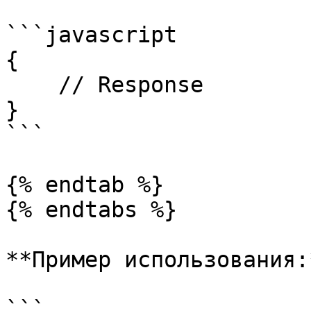
```javascript

{

    // Response

}

```

{% endtab %}

{% endtabs %}

**Пример использования:*
```
