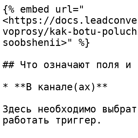
{% embed url="
<https://docs.leadconve
voprosy/kak-botu-poluch
soobshenii>" %}

## Что означают поля и 
* **В канале(ах)**

Здесь необходимо выбрат
работать триггер.
