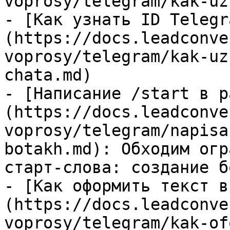
voprosy/telegram/kak-uz
- [Как узнать ID Telegr
(https://docs.leadconve
voprosy/telegram/kak-uz
chata.md)

- [Написание /start в р
(https://docs.leadconve
voprosy/telegram/napisa
botakh.md): Обходим огр
старт-слова: создание б
- [Как оформить текст в
(https://docs.leadconve
voprosy/telegram/kak-of