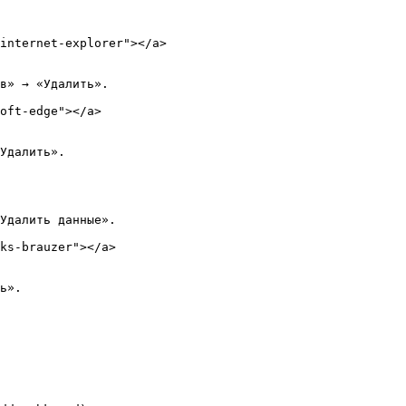
internet-explorer"></a>

в» → «Удалить».

oft-edge"></a>

Удалить».

Удалить данные».

ks-brauzer"></a>

ь».
