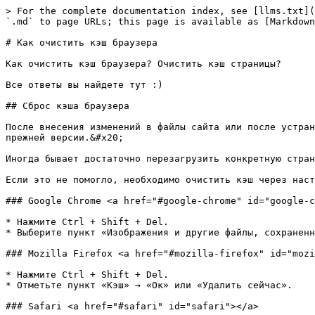
> For the complete documentation index, see [llms.txt](
`.md` to page URLs; this page is available as [Markdown
# Как очистить кэш браузера

Как очистить кэш браузера? Очистить кэш страницы?

Все ответы вы найдете тут :)

## Сброс кэша браузера

После внесения изменений в файлы сайта или после устран
прежней версии.&#x20;

Иногда бывает достаточно перезагрузить конкретную стран
Если это не помогло, необходимо очистить кэш через наст
### Google Chrome <a href="#google-chrome" id="google-c
* Нажмите Ctrl + Shift + Del.

* Выберите пункт «Изображения и другие файлы, сохраненн
### Mozilla Firefox <a href="#mozilla-firefox" id="mozi
* Нажмите Ctrl + Shift + Del.

* Отметьте пункт «Кэш» → «Ок» или «Удалить сейчас».

### Safari <a href="#safari" id="safari"></a>
