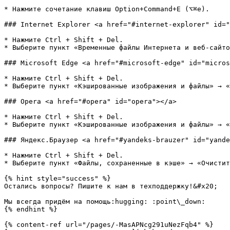
* Нажмите сочетание клавиш Option+Command+E (⌥⌘e).

### Internet Explorer <a href="#internet-explorer" id="
* Нажмите Ctrl + Shift + Del.

* Выберите пункт «Временные файлы Интернета и веб-сайто
### Microsoft Edge <a href="#microsoft-edge" id="micros
* Нажмите Ctrl + Shift + Del.

* Выберите пункт «Кэшированные изображения и файлы» → «
### Opera <a href="#opera" id="opera"></a>

* Нажмите Ctrl + Shift + Del.

* Выберите пункт «Кэшированные изображения и файлы» → «
### Яндекс.Браузер <a href="#yandeks-brauzer" id="yande
* Нажмите Ctrl + Shift + Del.

* Выберите пункт «Файлы, сохраненные в кэше» → «Очистит
{% hint style="success" %}

Остались вопросы? Пишите к нам в техподдержку!&#x20;

Мы всегда придём на помощь:hugging: :point\_down:

{% endhint %}

{% content-ref url="/pages/-MasAPNcg291uNezFqb4" %}
