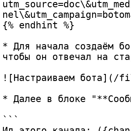
utm_source=doc\&utm_med
nel\&utm_campaign=botom
{% endhint %}

* Для начала создаём бо
чтобы он отвечал на ста
![Настраиваем бота](/fi
* Далее в блоке "**Сооб
```

Ид этого канала: ({chan