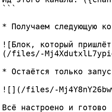
```

* Получаем следующую ко
![Блок, который пришлёт
(/files/-Mj4XdutxlL7ypi
* Остаётся только запус
![](/files/-Mj4Y8nY26bw
Всё настроено и готово 