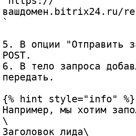
`https://
вашдомен.bitrix24.ru/re
`

5. В опции "Отправить з
POST.

6. В тело запроса добав
передать.

{% hint style="info" %}

Например, мы хотим запо
\

Заголовок лида\
