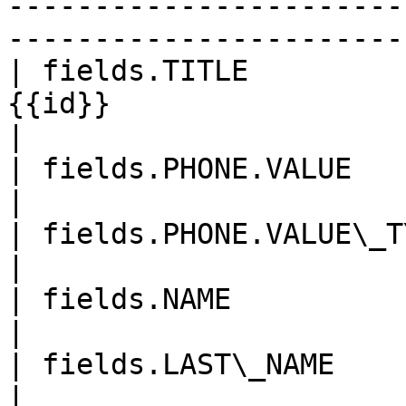
-----------------------
-----------------------
| fields.TITLE         
{{id}}                                                                                                                                    
|

| fields.PHONE.VALUE       | {{phone}}                                                                            
|

| fields.PHONE.VALUE\_TYPE | WORK                                                                                                  
|

| fields.NAME              | {{first\_name}}                                                      
|

| fields.LAST\_NAME        | {{last\_name}}                                                          
|
