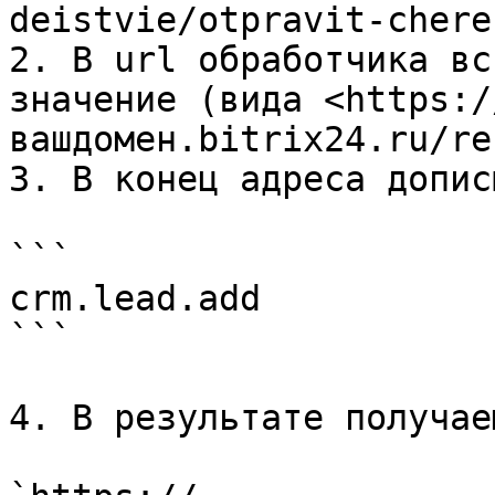
deistvie/otpravit-chere
2. В url обработчика вс
значение (вида <https:/
вашдомен.bitrix24.ru/re
3. В конец адреса допис
```

crm.lead.add

```

4. В результате получае