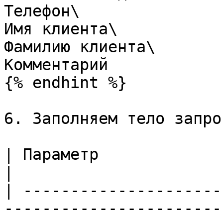
Телефон\

Имя клиента\

Фамилию клиента\

Комментарий

{% endhint %}

6. Заполняем тело запро
| Параметр                 | Значение                                                                                
|

| ---------------------
-----------------------