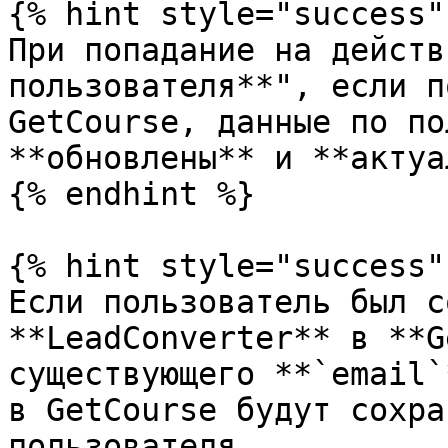
{% hint style="success" 
При попадание на действ
пользователя**", если п
GetCourse, данные по по
**обновлены** и **актуа
{% endhint %}

{% hint style="success" 
Если пользователь был с
**LeadConverter** в **G
существующего **`email`
в GetCourse будут сохра
пользователя.
