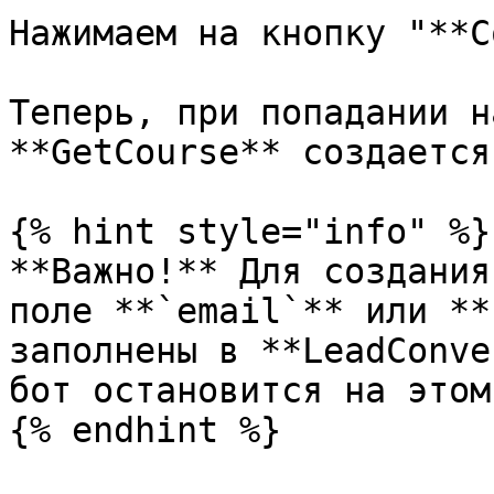
Нажимаем на кнопку "**С
Теперь, при попадании н
**GetCourse** создается
{% hint style="info" %}

**Важно!** Для создания
поле **`email`** или **
заполнены в **LeadConve
бот остановится на этом
{% endhint %}
