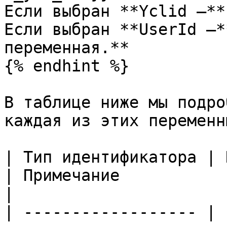
Если выбран **Yclid —**
Если выбран **UserId —*
переменная.**

{% endhint %}

В таблице ниже мы подро
каждая из этих переменны
| Тип идентификатора | Как образуется переменная?                                                                                                                             
| Примечание                                                                                                                                                                                                                                                
|

| ------------------ | 