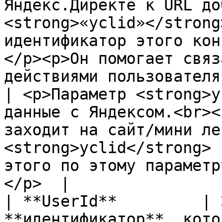
Яндекс.Директе к URL до
<strong>«yclid»</strong
идентификатор этого кон
</p><p>Он помогает связ
действиями пользователя на сайте/в боте.</p>                      
| <p>Параметр <strong>y
данные с Яндексом.<br><
заходит на сайт/мини ле
<strong>yclid</strong> 
этого по этому параметр
</p>  |

| **UserId**         | 
**идентификатор**, кото