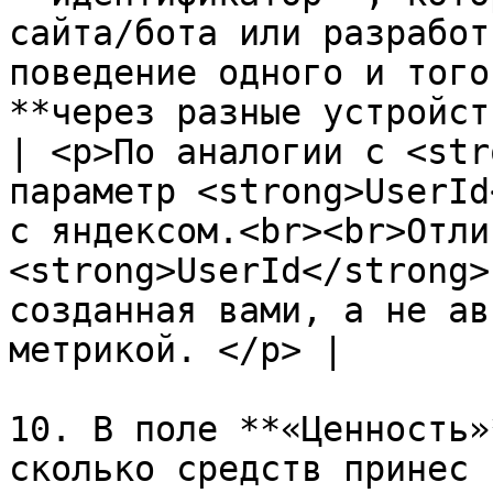
сайта/бота или разработ
поведение одного и того
**через разные устройства и браузеры**.                                                                     
| <p>По аналогии с <str
параметр <strong>UserId
с яндексом.<br><br>Отли
<strong>UserId</strong>
созданная вами, а не ав
метрикой. </p> |

10. В поле **«Ценность»
сколько средств принес 