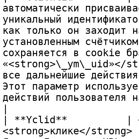
автоматически присваива
уникальный идентификато
как только он заходит н
установленным счётчиком
сохраняется в cookie бр
«<strong>\_ym\_uid»</st
все дальнейшие действия
Этот параметр используе
действий пользователя на сайте/в боте.                                                                                       
|

| **Yclid**          | 
<strong>клике</strong> 