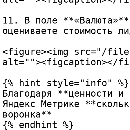
11. В поле **«Валюта»**
оцениваете стоимость лид
<figure><img src="/file
alt=""><figcaption></fi
{% hint style="info" %}

Благодаря **ценности и 
Яндекс Метрике **скольк
воронка**

{% endhint %}
