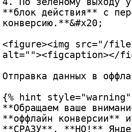
4. По зеленому выходу у
**блок действия** с пер
конверсию.**&#x20;

<figure><img src="/file
alt=""><figcaption></fi
Отправка данных в оффла
{% hint style="warning" 
**Обращаем ваше внимани
**оффлайн конверсии** и
**СРАЗУ**. **НО!** Янде