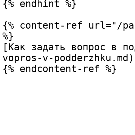
{% endhint %}

{% content-ref url="/pa
%}

[Как задать вопрос в по
vopros-v-podderzhku.md)
