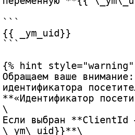
переменную **{{ \_ym\_u
```

{{ _ym_uid}}

```

{% hint style="warning" 
Обращаем ваше внимание:
идентификатора посетите
**«Идентификатор посети
\

Если выбран **ClientId 
\_ym\_uid}}**\
