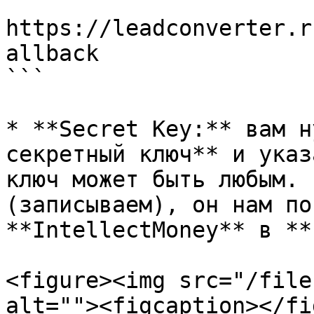
```

https://leadconverter.r
allback

```

* **Secret Key:** вам н
секретный ключ** и указ
ключ может быть любым. 
(записываем), он нам по
**IntellectMoney** в **
<figure><img src="/file
alt=""><figcaption></fi