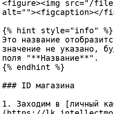
<figure><img src="/file
alt=""><figcaption></fi
{% hint style="info" %}

Это название отобразитс
значение не указано, бу
поля "**Название**".

{% endhint %}

### ID магазина

1. Заходим в [личный ка
(https://lk.intellectmo