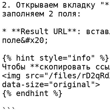
2. Открываем вкладку "*
заполняем 2 поля:

* **Result URL**: встав
поле&#x20;

{% hint style="info" %}

Чтобы **скопировать ссы
<img src="/files/rD2qRd
data-size="original">

{% endhint %}
