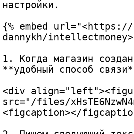
настройки.

{% embed url="<https://
dannykh/intellectmoney>"
1. Когда магазин создан
**удобный способ связи*
<div align="left"><figu
src="/files/xHsTE6NzwN4
<figcaption></figcaptio