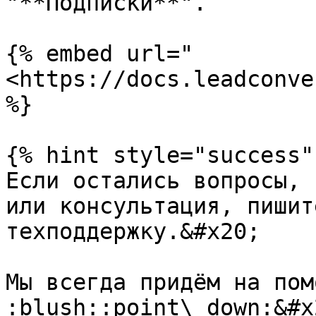
"**Подписки**".

{% embed url="
<https://docs.leadconve
%}

{% hint style="success" 
Если остались вопросы, 
или консультация, пишит
техподдержку.&#x20;

Мы всегда придём на помо
:blush::point\_down:&#x2