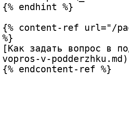
{% endhint %}

{% content-ref url="/pa
%}

[Как задать вопрос в по
vopros-v-podderzhku.md)
