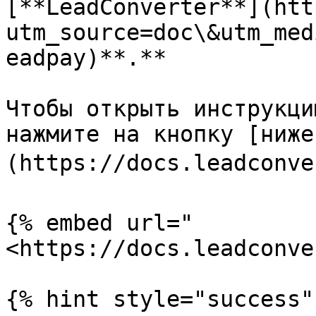
[**LeadConverter**](htt
utm_source=doc\&utm_med
eadpay)**.**

Чтобы открыть инструкци
нажмите на кнопку [ниже
(https://docs.leadconver
{% embed url="
<https://docs.leadconve
{% hint style="success" 