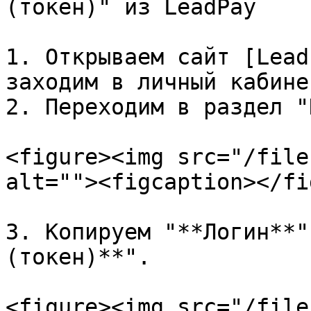
(токен)" из LeadPay

1. Открываем сайт [Lead
заходим в личный кабинет
2. Переходим в раздел "
<figure><img src="/file
alt=""><figcaption></fi
3. Копируем "**Логин**"
(токен)**".

<figure><img src="/file