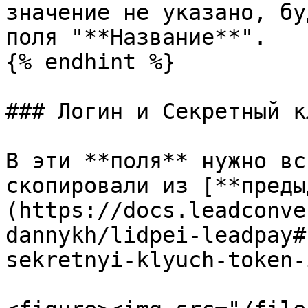
значение не указано, бу
поля "**Название**".

{% endhint %}

### Логин и Секретный к
В эти **поля** нужно вс
скопировали из [**преды
(https://docs.leadconve
dannykh/lidpei-leadpay#
sekretnyi-klyuch-token-