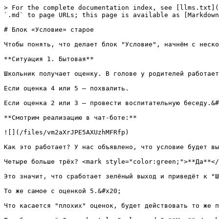
> For the complete documentation index, see [llms.txt](https://docs.leadconverter.su/llms.txt). Markdown versions of documentation pages are available by appending `.md` to page URLs; this page is available as [Markdown](https://docs.leadconverter.su/new_page/materialy/blok-uslovie.md).

# Блок «Условие» старое

Чтобы понять, что делает блок "Условие", начнём с нескольких общедоступных примеров.&#x20;

**Ситуация 1. Бытовая**

Школьник получает оценку. В голове у родителей работает условие:&#x20;

Если оценка 4 или 5 — похвалить.

Если оценка 2 или 3 — провести воспитательную беседу.&#x20;

**Смотрим реализацию в чат-боте:**

![](/files/vm2aXrJPE5AXUzhMFRfp)

Как это работает? У нас объявлено, что условие будет выполнено, если оценка школьника будет больше 3.&#x20;

Четыре больше трёх? <mark style="color:green;">**Да**</mark>. Этот вариант подойдёт, условие будет выполнено.&#x20;

Это значит, что сработает зелёный выход и приведёт к "Шагу 2", где мы хвалим ребёнка за хорошую оценку.&#x20;

То же самое с оценкой 5.&#x20;

Что касается "плохих" оценок, будет действовать то же правило. Посмотрим:

Три больше трёх? <mark style="color:red;">**Нет**</mark>, три равно трём. Условие не выполнено. На "Нет" сработает красный выход и приведёт к "Шагу 3", в котором мы проводим воспитательную беседу с ребёнком.&#x20;

**Ситуация 2**

Заполняем на каком-либо сайте форму регистрации или форму с заказом обратного звонка.&#x20;

Поле "Телефон" оставляем пустым, нажимаем "Отправить".

За такие проделки нам высветится предупреждение: "Введите корректный номер телефона".&#x20;

Если же телефон заполнен корректно, наша заявка отправится.&#x20;

Эта ситуация — самая настоящая работа "Условия":

> Если поле "Телефон" содержит меньше 5 цифр, выводим на экране ошибку.&#x20;
>
> Если всё заполнено корректно, отправляем данные в CRM или на почту.&#x20;

В условии всегда есть два варианта событий. Положительное и отрицательное. И для каждого события у нас будет припасено дальнейшее решение.&#x20;

## Создаем блок "Условие"

В режиме редактирования бота нажимаем на красную кнопку с плюсом в правом нижнем углу экрана.

{% hint style="info" %}
Если вы не знаете, как попасть в режим редактирования бота,  посмотрите начальные статьи:\
&#x20; 1\. [Создаём бота | С чего начать?](/bots/sozdayom-bota.md)&#x20;

2. [Блоки в боте | Краткое описание](/bots/bloki.md)
   {% endhint %}

![Открываем панель добавления блоков](/files/rmh26lXe6C5N3hJO6oPI)

<div align="left"><img src="/files/CqmOKYjM8ojWFCYspBT4" alt="Выбираем &#x22;Добавить условие&#x22;"></div>

<div align="left"><img src="/files/5L0m0y0NemwSY6OeLEzN" alt=""></div>

Для редактирования блока нужно кликнуть по нему левой кнопкой мыши.&#x20;

## Разбираем параметры блока "Условие"

### Название условия

<div align="left"><img src="/files/0dWD9yNR0optU6t1gF3R" alt=""></div>

Изменяем название при необходимости. Возможность редактирования названия нужна только для удобной навигации по блокам в чат-боте.&#x20;

К примеру, можно написать "Условие: проверка оплаты" и т.д.&#x20;

### Условие выполнится, если подписчик соответствует&#x20;

**В блоке "Условие" можно проверять одновременно несколько условий.**&#x20;

*Например:*&#x20;

Условие 1 : проверяем, заполнена ли переменная "Телефон".

Условие 2 : проверяем переменную "Возраст", она должна быть больше или равна 18.&#x20;

Выбор соответствия усл